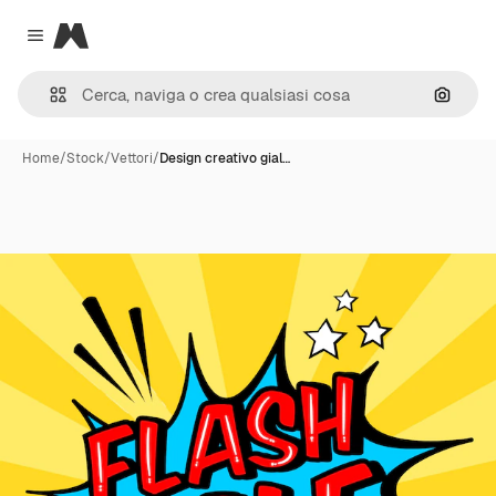
Magnific
Close menu
Cerca 
Home
/
Stock
/
Vettori
/
Design creativo gial…