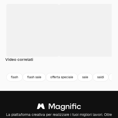
Video correlati
Premium
Premium
Generato dall'IA
Premium
Premium
Generato da
flash
flash sale
offerta speciale
sale
saldi
sco
La piattaforma creativa per realizzare i tuoi migliori lavori. Oltre