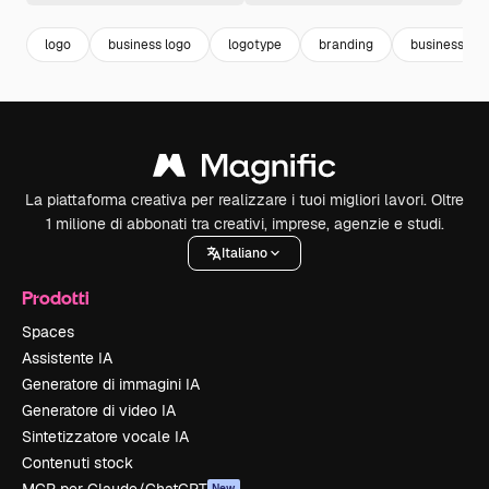
logo
business logo
logotype
branding
business te
La piattaforma creativa per realizzare i tuoi migliori lavori. Oltre
1 milione di abbonati tra creativi, imprese, agenzie e studi.
Italiano
Prodotti
Spaces
Assistente IA
Generatore di immagini IA
Generatore di video IA
Sintetizzatore vocale IA
Contenuti stock
New