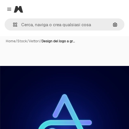
Magnific
Close menu
Cerca 
Home
/
Stock
/
Vettori
/
Design del logo a gr…