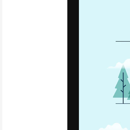
La piattaforma c
migliori lavori. 
creativi, impres
Italiano
Copyright © 2010