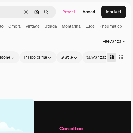
Prezzi
Accedi
Iscriviti
Cancella
Cerca per immagine
Ricerca
lo
Ombra
Vintage
Strada
Montagna
Luce
Pneumatico
Rilevanza
rsone
Tipo di file
Stile
Avanzate
Azienda
Contattaci