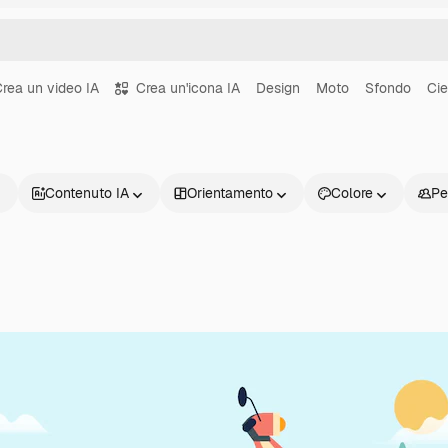
rea un video IA
Crea un'icona IA
Design
Moto
Sfondo
Cie
Contenuto IA
Orientamento
Colore
Pe
Prodotti
Inizia