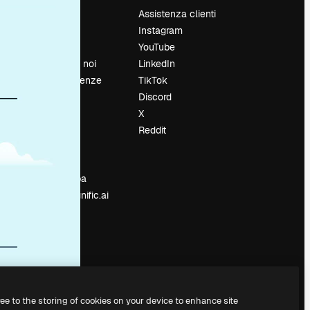
Prezzi
Assistenza clienti
Chi siamo
Instagram
Recensioni
YouTube
Lavora con noi
LinkedIn
Cerca tendenze
TikTok
Blog
Discord
Eventi
X
Slidesgo
Reddit
e
Vendi i tuoi
contenuti
Sala stampa
Cerchi magnific.ai
ree to the storing of cookies on your device to enhance site