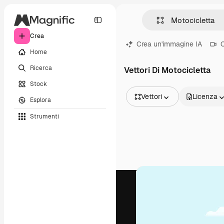
Crea
Crea un'immagine IA
C
Home
Ricerca
Vettori Di Motocicletta
Stock
Vettori
Licenza
Esplora
Tutte le immagini
Strumenti
Vettori
Illustrazioni
Foto
PSD
Modelli
Mockup
Video
Clip video
Motion graphic
Modelli di video
Icone
Modelli 3D
Font