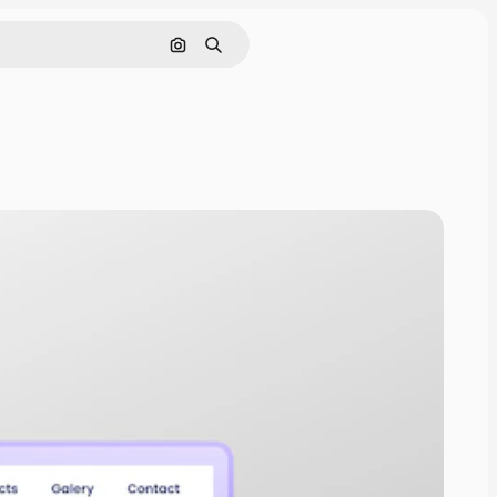
Cerca per immagine
Ricerca