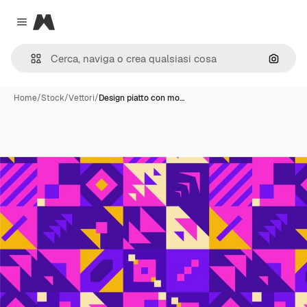
Magnific
Close menu
Cerca 
Home
/
Stock
/
Vettori
/
Design piatto con mo…