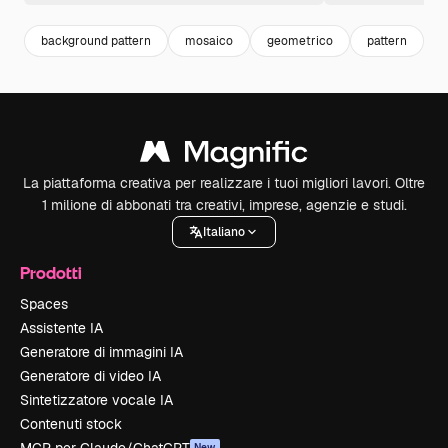
background pattern
mosaico
geometrico
pattern
f
La piattaforma creativa per realizzare i tuoi migliori lavori. Oltre
1 milione di abbonati tra creativi, imprese, agenzie e studi.
Italiano
Prodotti
Spaces
Assistente IA
Generatore di immagini IA
Generatore di video IA
Sintetizzatore vocale IA
Contenuti stock
New