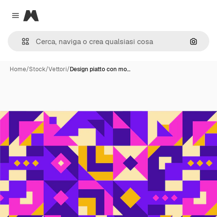
Magnific
Close menu
Cerca 
Home
/
Stock
/
Vettori
/
Design piatto con mo…