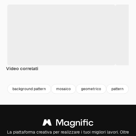
Video correlati
Premium
Premium
Premium
Premium
Generato da
background pattern
mosaico
geometrico
pattern
f
La piattaforma creativa per realizzare i tuoi migliori lavori. Oltre