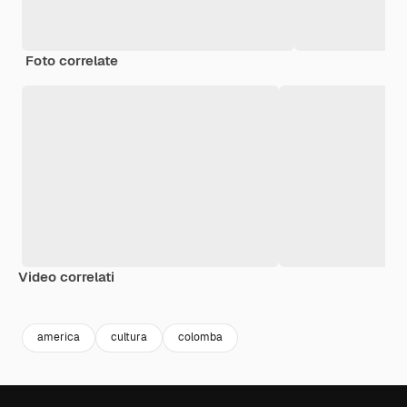
Foto correlate
Video correlati
Premium
Premium
Premium
Premium
america
cultura
colomba