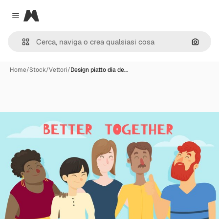
Magnific
Close menu
Cerca 
Home
/
Stock
/
Vettori
/
Design piatto dia de…