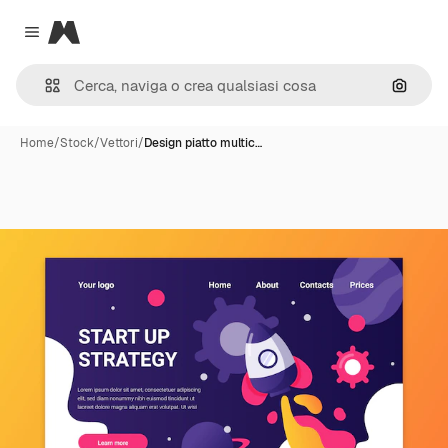
Magnific
Close menu
Cerca 
Home
/
Stock
/
Vettori
/
Design piatto multic…