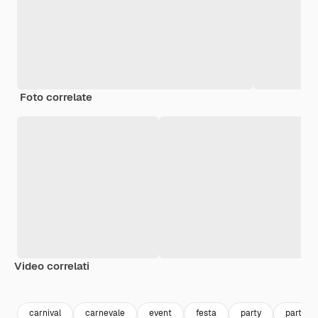
Foto correlate
Video correlati
Premium
Premium
Premium
Premium
carnival
carnevale
event
festa
party
party p