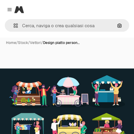
Magnific
Close menu
Cerca 
Home
/
Stock
/
Vettori
/
Design piatto person…