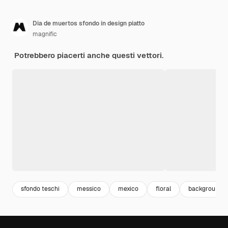
Dia de muertos sfondo in design piatto
magnific
Potrebbero piacerti anche questi vettori.
sfondo teschi
messico
mexico
floral
background fl