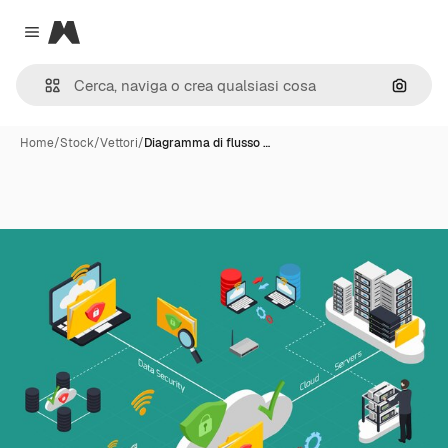
Magnific
Close menu
Cerca 
Home
/
Stock
/
Vettori
/
Diagramma di flusso …