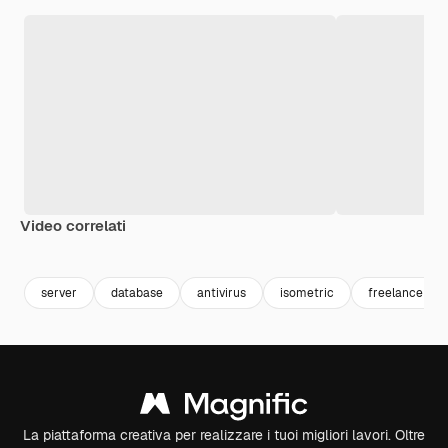
Video correlati
Premium
Premium
Generato dall'IA
Premium
Premium
Generato da
server
database
antivirus
isometric
freelance
La piattaforma creativa per realizzare i tuoi migliori lavori. Oltre