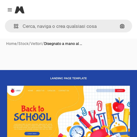
Magnific
Close menu
Cerca 
Home
/
Stock
/
Vettori
/
Disegnato a mano al …