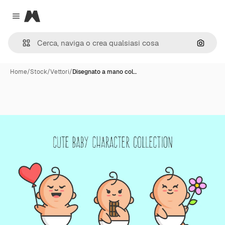
Magnific
Close menu
Cerca 
Home
/
Stock
/
Vettori
/
Disegnato a mano col…