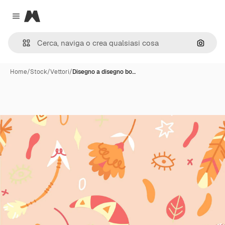
Magnific
Close menu
Cerca 
Home
/
Stock
/
Vettori
/
Disegno a disegno bo…