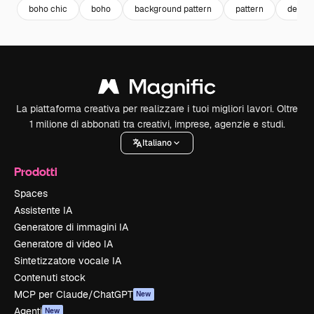
boho chic
boho
background pattern
pattern
decora
La piattaforma creativa per realizzare i tuoi migliori lavori. Oltre
1 milione di abbonati tra creativi, imprese, agenzie e studi.
Italiano
Prodotti
Spaces
Assistente IA
Generatore di immagini IA
Generatore di video IA
Sintetizzatore vocale IA
Contenuti stock
MCP per Claude/ChatGPT
New
Agenti
New