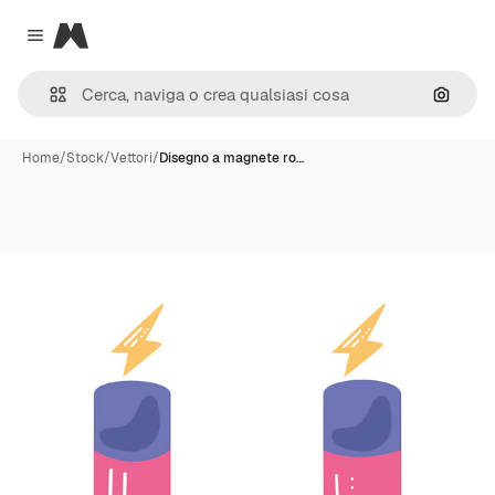
Magnific
Close menu
Cerca 
Home
/
Stock
/
Vettori
/
Disegno a magnete ro…