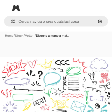
Magnific
Close menu
Cerca 
Home
/
Stock
/
Vettori
/
Disegno a mano a mat…