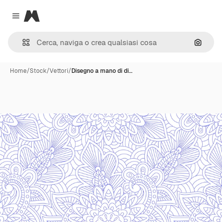
Magnific
Close menu
Cerca 
Home
/
Stock
/
Vettori
/
Disegno a mano di di…