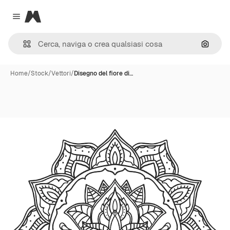
Magnific
Close menu
Cerca 
Home
/
Stock
/
Vettori
/
Disegno del fiore di…