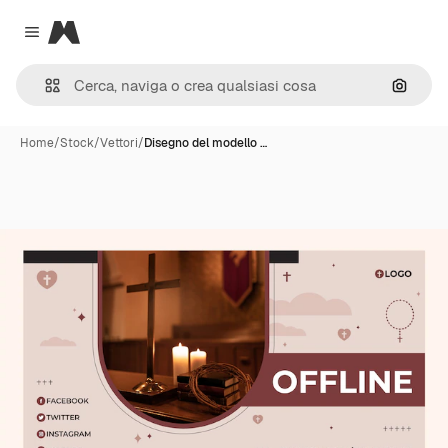
Magnific
Close menu
Cerca 
Home
/
Stock
/
Vettori
/
Disegno del modello …