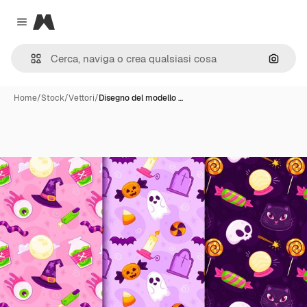
Magnific
Close menu
Cerca 
Home
/
Stock
/
Vettori
/
Disegno del modello …