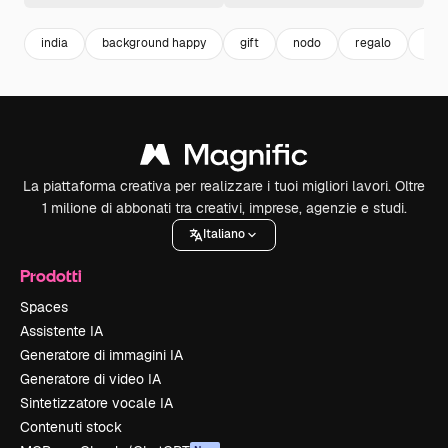
india
background happy
gift
nodo
regalo
aug
La piattaforma creativa per realizzare i tuoi migliori lavori. Oltre
1 milione di abbonati tra creativi, imprese, agenzie e studi.
Italiano
Prodotti
Spaces
Assistente IA
Generatore di immagini IA
Generatore di video IA
Sintetizzatore vocale IA
Contenuti stock