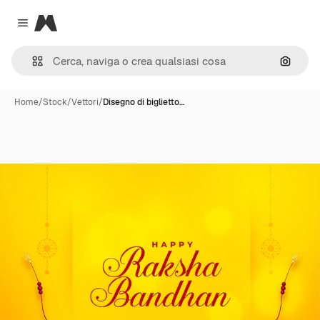
Magnific
Close menu
Cerca 
Home
/
Stock
/
Vettori
/
Disegno di biglietto…