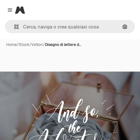
Magnific
Close menu
Cerca 
Home
/
Stock
/
Vettori
/
Disegno di lettere d…