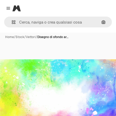
Magnific
Close menu
Cerca 
Home
/
Stock
/
Vettori
/
Disegno di sfondo ar…