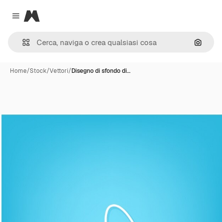
Magnific
Close menu
Cerca 
Home
/
Stock
/
Vettori
/
Disegno di sfondo di…