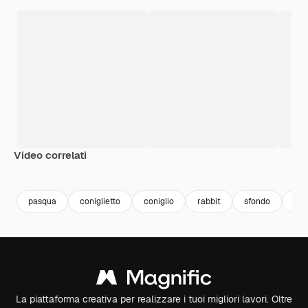
Video correlati
Premium
Premium
Premium
Premium
Generato da
pasqua
coniglietto
coniglio
rabbit
sfondo
bac
La piattaforma creativa per realizzare i tuoi migliori lavori. Oltre