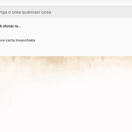
i sfondo te…
ure carta invecchiata