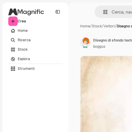
Crea
Home
/
Stock
/
Vettori
/
Disegno d
Home
Ricerca
Disegno di sfondo text
boggus
Stock
Esplora
Strumenti