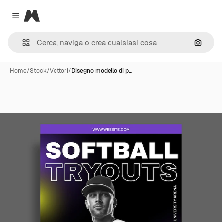
Magnific
Close menu
Cerca 
Home
/
Stock
/
Vettori
/
Disegno modello di p…