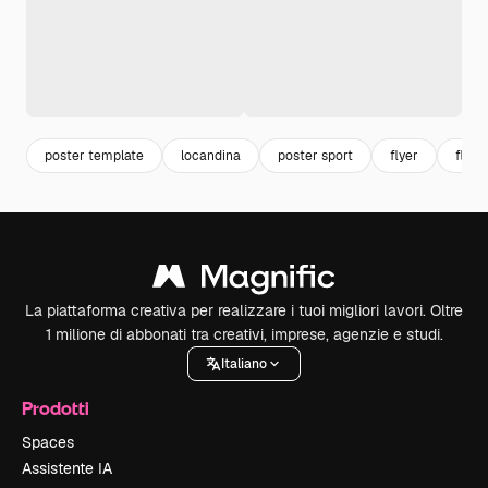
poster template
locandina
poster sport
flyer
flyer
La piattaforma creativa per realizzare i tuoi migliori lavori. Oltre
1 milione di abbonati tra creativi, imprese, agenzie e studi.
Italiano
Prodotti
Spaces
Assistente IA