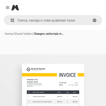
Magnific
Close menu
Cerca 
Home
/
Stock
/
Vettori
/
Disegno vettoriale m…