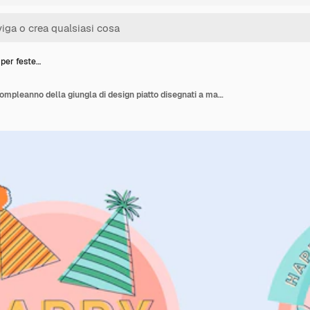
i per feste…
Distintivi per feste di compleanno della giungla di design piatto disegnati a mano