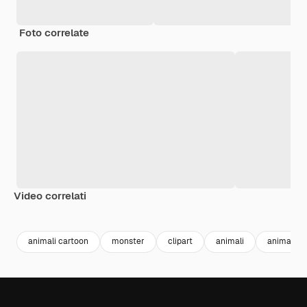
Foto correlate
Video correlati
Premium
Premium
Generato dall'IA
Premium
Premium
animali cartoon
monster
clipart
animali
animals