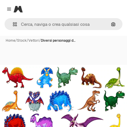
Magnific
Close menu
Cerca 
Home
/
Stock
/
Vettori
/
Diversi personaggi d…