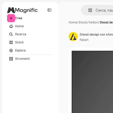
Crea
Home
/
Stock
/
Vettori
/
Diwali de
Home
Ricerca
Diwali design con sfond
flatart
Stock
Esplora
Strumenti