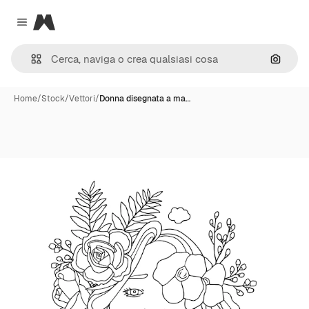
Magnific
Close menu
Cerca 
Home
/
Stock
/
Vettori
/
Donna disegnata a ma…