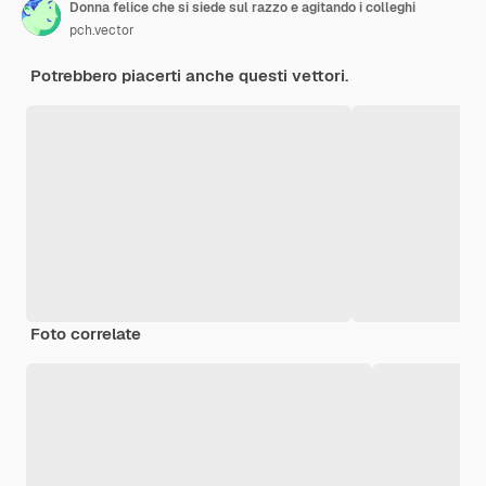
Donna felice che si siede sul razzo e agitando i colleghi
pch.vector
Potrebbero piacerti anche questi vettori.
Foto correlate