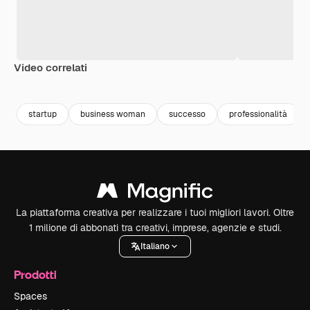
Video correlati
Premium
Premium
Premium
Premium
startup
business woman
successo
professionalità
La piattaforma creativa per realizzare i tuoi migliori lavori. Oltre
1 milione di abbonati tra creativi, imprese, agenzie e studi.
Italiano
Prodotti
Spaces