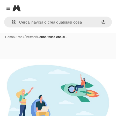
Magnific
Close menu
Cerca 
Home
/
Stock
/
Vettori
/
Donna felice che si …