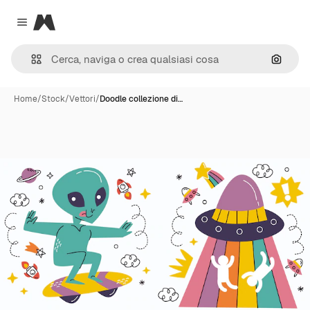
Magnific
Close menu
Cerca 
Home
/
Stock
/
Vettori
/
Doodle collezione di…