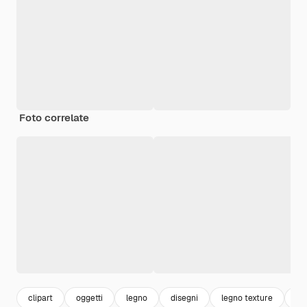
Foto correlate
clipart
oggetti
legno
disegni
legno texture
ar