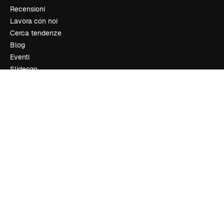
Recensioni
Lavora con noi
Cerca tendenze
Blog
Eventi
Slidesgo
Vendi i tuoi contenuti
Sala stampa
Cerchi magnific.ai
Contattaci
Assistenza clienti
Instagram
YouTube
LinkedIn
TikTok
Discord
X