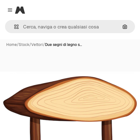
Magnific
Close menu
Cerca 
Home
/
Stock
/
Vettori
/
Due segni di legno s…