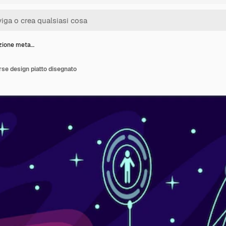
azione meta…
rse design piatto disegnato