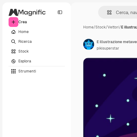
Crea
Home
/
Stock
/
Vettori
/
E illustr
Home
Ricerca
E illustrazione metave
pikisuperstar
Stock
Esplora
Strumenti