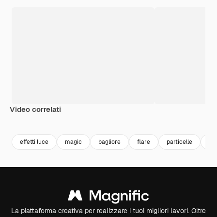
Video correlati
Premium
Premium
Premium
Premium
effetti luce
magic
bagliore
flare
particelle
bo
La piattaforma creativa per realizzare i tuoi migliori lavori. Oltre