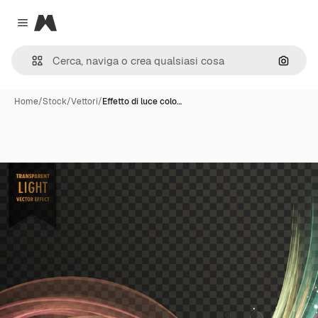
Magnific
Close menu
Cerca 
Home
/
Stock
/
Vettori
/
Effetto di luce colo…