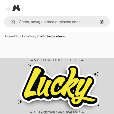
Magnific
Close menu
Cerca 
Home
/
Stock
/
Vettori
/
Effetto testo adesiv…