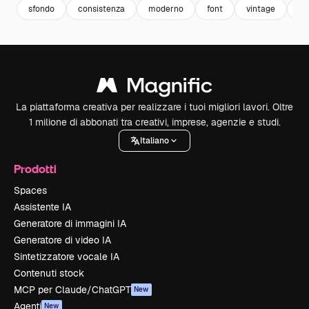
sfondo
consistenza
moderno
font
vintage
ve
La piattaforma creativa per realizzare i tuoi migliori lavori. Oltre
1 milione di abbonati tra creativi, imprese, agenzie e studi.
Italiano
Prodotti
Spaces
Assistente IA
Generatore di immagini IA
Generatore di video IA
Sintetizzatore vocale IA
Contenuti stock
MCP per Claude/ChatGPT
New
Agenti
New