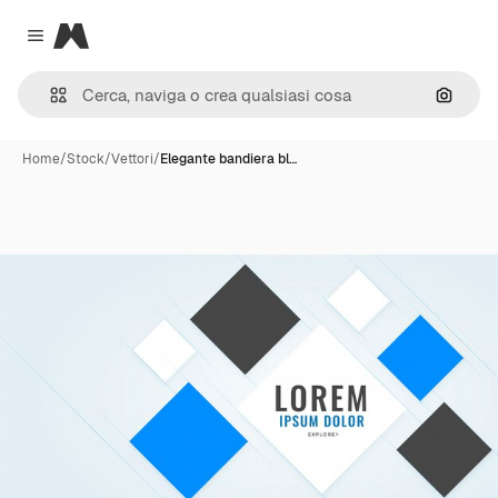
Magnific
Close menu
Cerca 
Home
/
Stock
/
Vettori
/
Elegante bandiera bl…