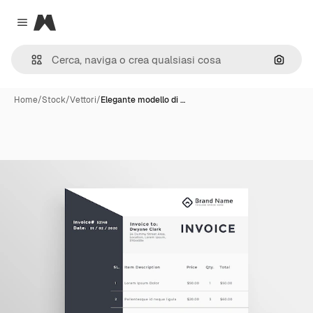
Magnific
Close menu
Cerca 
Home
/
Stock
/
Vettori
/
Elegante modello di …