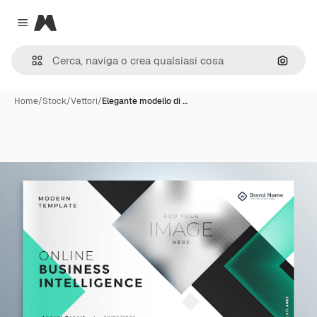
Magnific
Close menu
Cerca 
Home
/
Stock
/
Vettori
/
Elegante modello di …