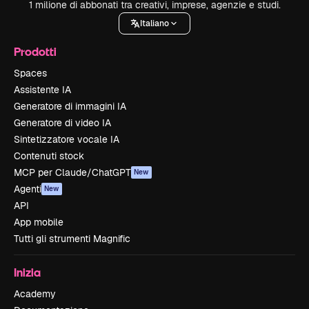
1 milione di abbonati tra creativi, imprese, agenzie e studi.
Italiano
Prodotti
Spaces
Assistente IA
Generatore di immagini IA
Generatore di video IA
Sintetizzatore vocale IA
Contenuti stock
MCP per Claude/ChatGPT
New
Agenti
New
API
App mobile
Tutti gli strumenti Magnific
Inizia
Academy