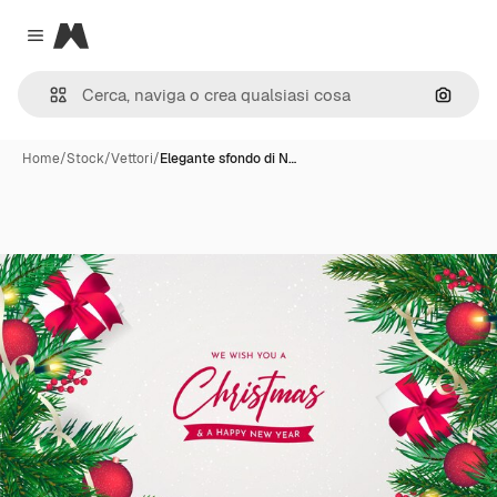
Magnific
Close menu
Cerca 
Home
/
Stock
/
Vettori
/
Elegante sfondo di N…