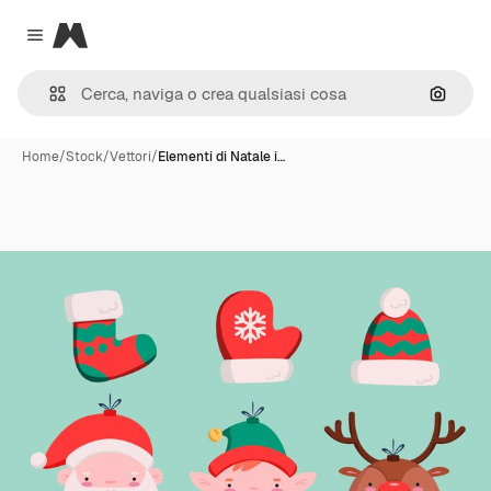
Magnific
Close menu
Cerca 
Home
/
Stock
/
Vettori
/
Elementi di Natale i…