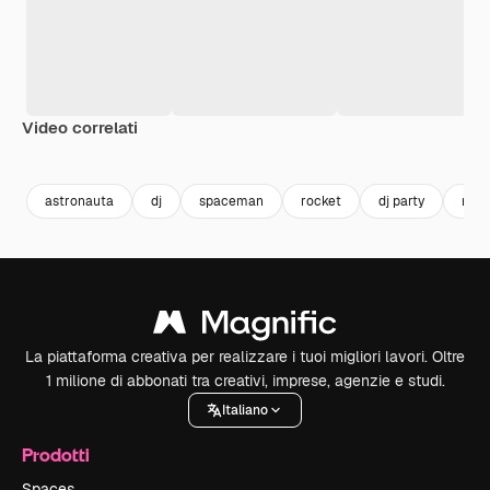
Video correlati
Premium
Premium
Generato dall'IA
Premium
Premium
Generato da
astronauta
dj
spaceman
rocket
dj party
razz
La piattaforma creativa per realizzare i tuoi migliori lavori. Oltre
1 milione di abbonati tra creativi, imprese, agenzie e studi.
Italiano
Prodotti
Spaces