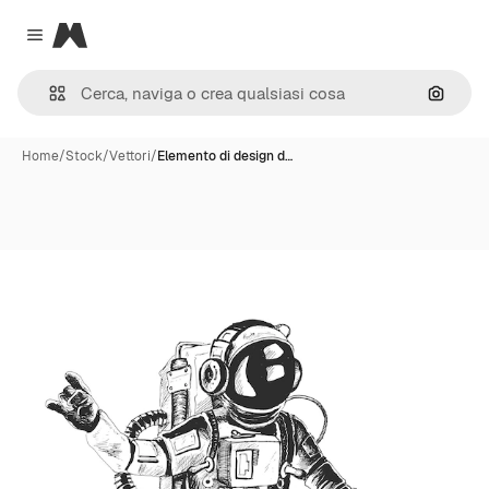
Magnific
Close menu
Cerca 
Home
/
Stock
/
Vettori
/
Elemento di design d…