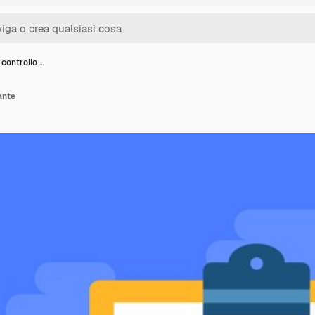
 controllo …
ante