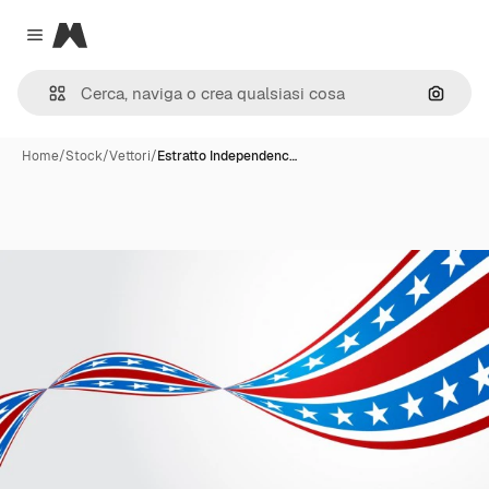
Magnific
Close menu
Cerca 
Home
/
Stock
/
Vettori
/
Estratto Independenc…