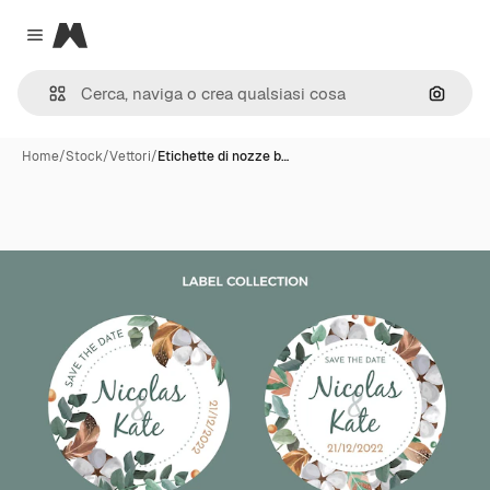
Magnific
Close menu
Cerca 
Home
/
Stock
/
Vettori
/
Etichette di nozze b…