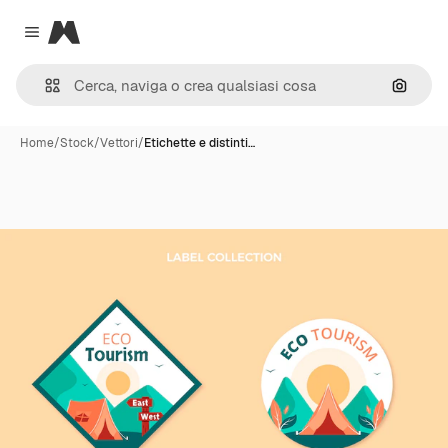
Magnific
Close menu
Cerca 
Home
/
Stock
/
Vettori
/
Etichette e distinti…