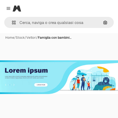
Magnific
Close menu
Cerca 
Home
/
Stock
/
Vettori
/
Famiglia con bambini…