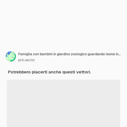
Famiglia con bambini in giardino zoologico guardando leone in gabbia piatta illustrazione vettoriale. Turisti del fumetto che camminano insieme nel parco di safari
pch.vector
Potrebbero piacerti anche questi vettori.