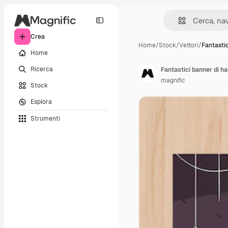
Crea
Home
/
Stock
/
Vettori
/
Fantastic
Home
Ricerca
Fantastici banner di h
magnific
Stock
Esplora
Strumenti