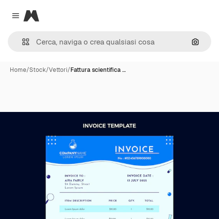
Magnific
Close menu
Cerca 
Home
/
Stock
/
Vettori
/
Fattura scientifica …