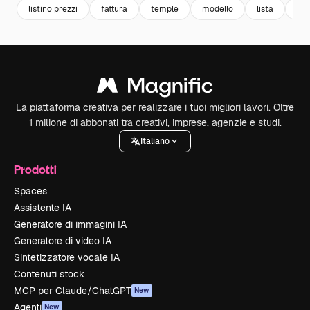
listino prezzi
fattura
temple
modello
lista
sci
La piattaforma creativa per realizzare i tuoi migliori lavori. Oltre
1 milione di abbonati tra creativi, imprese, agenzie e studi.
Italiano
Prodotti
Spaces
Assistente IA
Generatore di immagini IA
Generatore di video IA
Sintetizzatore vocale IA
Contenuti stock
MCP per Claude/ChatGPT
New
Agenti
New